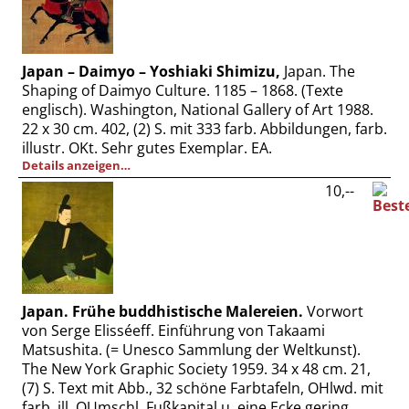
Japan – Daimyo – Yoshiaki Shimizu,
Japan. The
Shaping of Daimyo Culture. 1185 – 1868. (Texte
englisch). Washington, National Gallery of Art 1988.
22 x 30 cm. 402, (2) S. mit 333 farb. Abbildungen, farb.
illustr. OKt. Sehr gutes Exemplar. EA.
Details anzeigen…
10,--
Japan. Frühe buddhistische Malereien.
Vorwort
von Serge Elisséeff. Einführung von Takaami
Matsushita. (= Unesco Sammlung der Weltkunst).
The New York Graphic Society 1959. 34 x 48 cm. 21,
(7) S. Text mit Abb., 32 schöne Farbtafeln, OHlwd. mit
farb. ill. OUmschl. Fußkapital u. eine Ecke gering