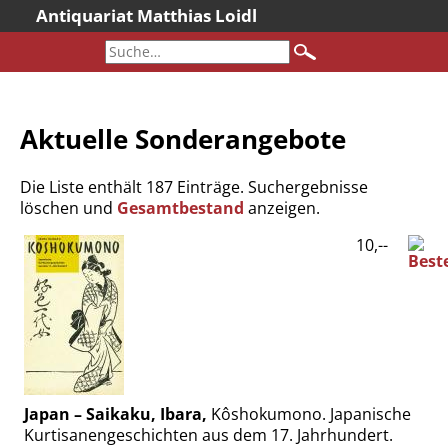
Antiquariat Matthias Loidl
Startseite
Aktuelles
Bücher
Aktuelle Sonderangebote
Neueingänge
Gesamtbestand
Die Liste enthält 187 Einträge. Suchergebnisse
Sonderangebote
löschen und
Gesamtbestand
anzeigen.
Katalogarchiv
10,--
Newsletter
Über uns
Kontakt
Warenkorb
Versandkosten
Japan – Saikaku, Ibara,
Kôshokumono. Japanische
AGB
Kurtisanengeschichten aus dem 17. Jahrhundert.