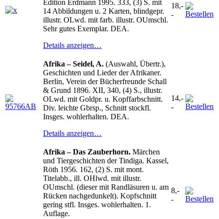
Edition Erdmann 1995. 333, (3) S. mit
18,-
14 Abbildungen u. 2 Karten, blindgepr.
-
illustr. OLwd. mit farb. illustr. OUmschl.
Sehr gutes Exemplar. DEA.
Details anzeigen…
Afrika – Seidel, A.
(Auswahl, Übertr.),
Geschichten und Lieder der Afrikaner.
Berlin, Verein der Bücherfreunde Schall
& Grund 1896. XII, 340, (4) S., illustr.
14,-
OLwd. mit Goldpr. u. Kopffarbschnitt.
-
Div. leichte Gbrsp., Schnitt stockfl.
Insges. wohlerhalten. DEA.
Details anzeigen…
Afrika – Das Zauberhorn.
Märchen
und Tiergeschichten der Tindiga. Kassel,
Röth 1956. 162, (2) S. mit mont.
Titelabb., ill. OHlwd. mit illustr.
OUmschl. (dieser mit Randläsuren u. am
8,-
Rücken nachgedunkelt). Kopfschnitt
-
gering stfl. Insges. wohlerhalten. 1.
Auflage.