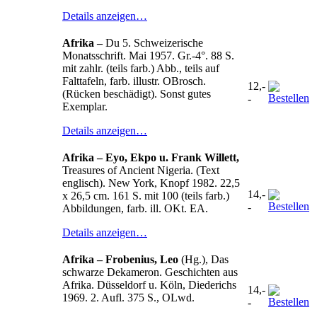
Details anzeigen…
Afrika –
Du 5. Schweizerische
Monatsschrift. Mai 1957. Gr.-4°. 88 S.
mit zahlr. (teils farb.) Abb., teils auf
Falttafeln, farb. illustr. OBrosch.
12,-
(Rücken beschädigt). Sonst gutes
-
Exemplar.
Details anzeigen…
Afrika – Eyo, Ekpo u. Frank Willett,
Treasures of Ancient Nigeria. (Text
englisch). New York, Knopf 1982. 22,5
14,-
x 26,5 cm. 161 S. mit 100 (teils farb.)
-
Abbildungen, farb. ill. OKt. EA.
Details anzeigen…
Afrika – Frobenius, Leo
(Hg.), Das
schwarze Dekameron. Geschichten aus
Afrika. Düsseldorf u. Köln, Diederichs
14,-
1969. 2. Aufl. 375 S., OLwd.
-