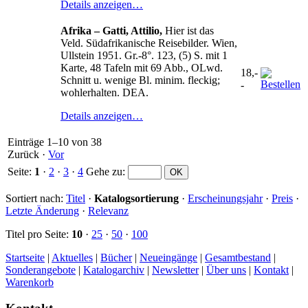
Details anzeigen…
Afrika – Gatti, Attilio,
Hier ist das
Veld. Südafrikanische Reisebilder. Wien,
Ullstein 1951. Gr.-8°. 123, (5) S. mit 1
Karte, 48 Tafeln mit 69 Abb., OLwd.
18,-
Schnitt u. wenige Bl. minim. fleckig;
-
wohlerhalten. DEA.
Details anzeigen…
Einträge 1–10 von 38
Zurück
·
Vor
Seite:
1
·
2
·
3
·
4
Gehe zu
:
Sortiert nach:
Titel
·
Katalogsortierung
·
Erscheinungsjahr
·
Preis
·
Letzte Änderung
·
Relevanz
Titel pro Seite:
10
·
25
·
50
·
100
Startseite
|
Aktuelles
|
Bücher
|
Neueingänge
|
Gesamtbestand
|
Sonderangebote
|
Katalogarchiv
|
Newsletter
|
Über uns
|
Kontakt
|
Warenkorb