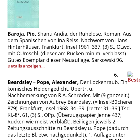
Baroja, Pio,
Shanti Andia, der Ruhelose. Roman. Aus
dem Spanischen von Ina Reiss. Nachwort von Hans
Hinterhäuser. Frankfurt, Insel 1961. 337, (3) S., OLwd.
mit OUmschl. (dieser am Rücken minim. verblasst).
Gutes Exemplar dieser Neuauflage. Sarkowski 96.
Details anzeigen…
6,--
Beardsley – Pope, Alexander,
Der Lockenraub. Ein
komisches Heldengedicht. Übertr. u.
Nachbemerkung von R.A. Schröder. Mit (9 ganzseit.)
Zeichnungen von Aubrey Beardsley. (= Insel-Bücherei
879). Frankfurt, Insel 1968. 34.-39. [recte: 31.-36.] Tsd.
Kl.-8°. 61, (3) S., OPp. (Überzugspapier Jenne 437;
Rücken wie meist verblaßt). Beiliegen jeweils 2
Zeitungsausschnitte zu Beardsley u. Pope (dadurch
das letzte Bl. etw. nachgedunkelt). 1. Auflage unter