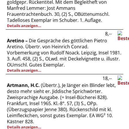
goldgepr. Rückentitel. Mit dem Begleitheft von
Vertrag widerrufen
Manfred Lemmer: Jost Ammans
Widerrufsbelehrung
Frauentrachtenbuch. 30, (2) S., OBüttenumschl.
Tadelloses Exemplar im Schuber. 1. Auflage.
Datenschutz
Details anzeigen…
Impressum
8,--
Aretino –
Die Gespräche des göttlichen Pietro
Aretino. Übertr. von Heinrich Conrad.
Vorbemerkung von Rudolf Noack. Leipzig, Insel 1981.
3. Aufl. 458, (2) S., OLwd. mit Deckelvignette u. illustr.
OUmschl. Gutes Exemplar.
Details anzeigen…
18,--
Artmann, H.C.
(Übertr.), Je länger ein Blinder lebt,
desto mehr sieht er. Jiddische Sprichwörter.
Zweisprachige Ausgabe. (= Insel-Bücherei 828).
Frankfurt, Insel 1965. Kl.-8°. 57, (3) S., OPp.
(Überzugspapier Jenne 380). Rückenschild mit kl.
Leimfleckchen, sonst gutes Exemplar. EA WG² 10.
Kästner 828.
Details anzeigen…