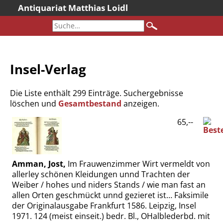
Antiquariat Matthias Loidl
Startseite
Aktuelles
Bücher
Insel-Verlag
Neueingänge
Gesamtbestand
Die Liste enthält 299 Einträge. Suchergebnisse
Sonderangebote
löschen und
Gesamtbestand
anzeigen.
Katalogarchiv
65,--
Newsletter
Über uns
Amman, Jost,
Im Frauwenzimmer Wirt vermeldt von
Kontakt
allerley schönen Kleidungen unnd Trachten der
Warenkorb
Weiber / hohes und niders Stands / wie man fast an
allen Orten geschmückt unnd gezieret ist… Faksimile
Versandkosten
der Originalausgabe Frankfurt 1586. Leipzig, Insel
AGB
1971. 124 (meist einseit.) bedr. Bl., OHalblederbd. mit