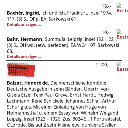
18,--
Bachér, Ingrid,
Ich und Ich. Frankfurt, Insel 1974.
117, (3) S., OPp. EA. Sarkowski 61.
Details anzeigen…
10,--
Bahr, Hermann,
Summula. Leipzig, Insel 1921. 221,
(3) S., OHlwd. (etw. berieben). EA WG² 107. Sarkowski
68.
Details anzeigen…
1.200,--
Balzac, Honoré de,
Die menschliche Komödie.
Deutsche Ausgabe in zehn Bänden. Übertr. von
Gisela Etzel, Felix Paul Greve, Ernst Hardt, Hedwig
Lachmann, René Schickele, Johannes Schlaf, Arthur
Schurig u.a. Mit einer Einleitung von Hugo von
Hofmannsthal u. einem Essay von Wilhelm Weigand.
Leipzig, Insel 1923 – 1926. Zus. 8024 S., 1 Portraittafel,
OLdrbde. Bis auf 2 sehr kleine etw. dunklere Stellen