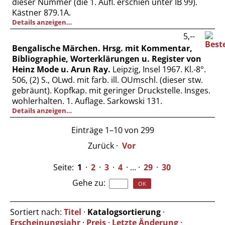
dieser Nummer (die 1. Aufl. erschien unter IB 99).
Kästner 879.1A.
Details anzeigen…
5,--
Bengalische Märchen. Hrsg. mit Kommentar,
Bibliographie, Worterklärungen u. Register von
Heinz Mode u. Arun Ray.
Leipzig, Insel 1967. Kl.-8°.
506, (2) S., OLwd. mit farb. ill. OUmschl. (dieser stw.
gebräunt). Kopfkap. mit geringer Druckstelle. Insges.
wohlerhalten. 1. Auflage. Sarkowski 131.
Details anzeigen…
Einträge 1–10 von 299
Zurück
·
Vor
Seite:
1
·
2
·
3
·
4
· ... ·
29
·
30
Gehe zu
:
Sortiert nach:
Titel
·
Katalogsortierung
·
Erscheinungsjahr
·
Preis
·
Letzte Änderung
·