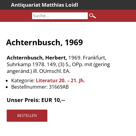
Antiquariat Matthias Loidl
Startseite
Aktuelles
Bücher
Achternbusch, 1969
Neueingänge
Gesamtbestand
Achternbusch, Herbert,
1969. Frankfurt,
Sonderangebote
Suhrkamp 1978. 149, (3) S., OPp. mit (gering
angeränd.) ill. OUmschl. EA.
Katalogarchiv
Kategorie:
Literatur 20. – 21. Jh.
Newsletter
Bestellnummer:
31669AB
Über uns
Unser Preis: EUR 10,--
Kontakt
Warenkorb
Versandkosten
AGB