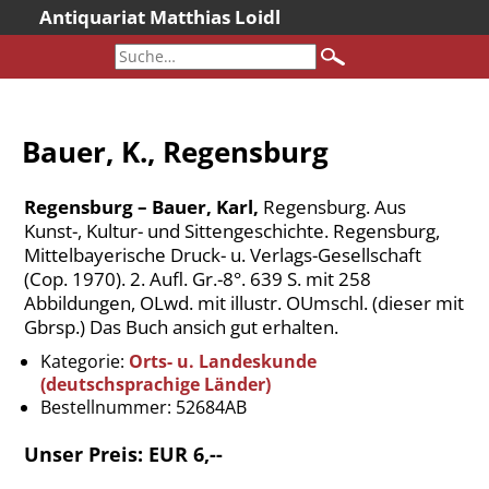
Antiquariat Matthias Loidl
Startseite
Aktuelles
Bücher
Bauer, K., Regensburg
Neueingänge
Gesamtbestand
Regensburg – Bauer, Karl,
Regensburg. Aus
Sonderangebote
Kunst-, Kultur- und Sittengeschichte. Regensburg,
Mittelbayerische Druck- u. Verlags-Gesellschaft
Katalogarchiv
(Cop. 1970). 2. Aufl. Gr.-8°. 639 S. mit 258
Newsletter
Abbildungen, OLwd. mit illustr. OUmschl. (dieser mit
Gbrsp.) Das Buch ansich gut erhalten.
Über uns
Kategorie:
Orts- u. Landeskunde
Kontakt
(deutschsprachige Länder)
Warenkorb
Bestellnummer:
52684AB
Versandkosten
Unser Preis: EUR 6,--
AGB