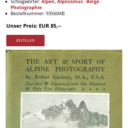
Schlagwörter:
Alpen, Alpinismus
·
Berge
·
Vertrag widerrufen
Photographie
Widerrufsbelehrung
Bestellnummer:
93560AB
Datenschutz
Unser Preis: EUR 85,--
Impressum