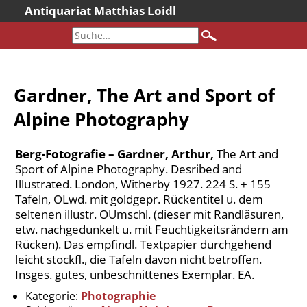
Antiquariat Matthias Loidl
Startseite
Aktuelles
Bücher
Gardner, The Art and Sport of
Neueingänge
Alpine Photography
Gesamtbestand
Sonderangebote
Berg-Fotografie – Gardner, Arthur,
The Art and
Katalogarchiv
Sport of Alpine Photography. Desribed and
Illustrated. London, Witherby 1927. 224 S. + 155
Newsletter
Tafeln, OLwd. mit goldgepr. Rückentitel u. dem
Über uns
seltenen illustr. OUmschl. (dieser mit Randläsuren,
etw. nachgedunkelt u. mit Feuchtigkeitsrändern am
Kontakt
Rücken). Das empfindl. Textpapier durchgehend
Warenkorb
leicht stockfl., die Tafeln davon nicht betroffen.
Versandkosten
Insges. gutes, unbeschnittenes Exemplar. EA.
AGB
Kategorie:
Photographie