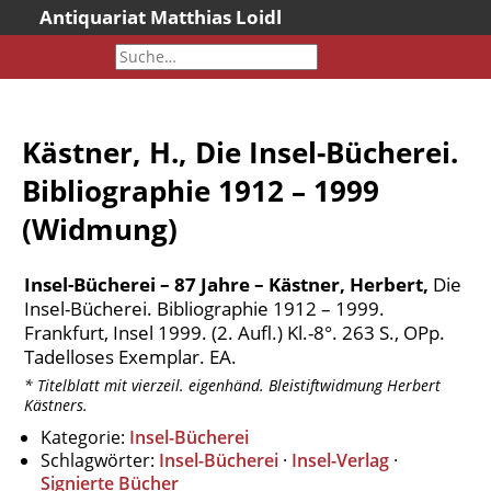
Antiquariat Matthias Loidl
Startseite
Aktuelles
Bücher
Kästner, H., Die Insel-Bücherei.
Neueingänge
Bibliographie 1912 – 1999
Gesamtbestand
(Widmung)
Sonderangebote
Katalogarchiv
Insel-Bücherei – 87 Jahre – Kästner, Herbert,
Die
Newsletter
Insel-Bücherei. Bibliographie 1912 – 1999.
Über uns
Frankfurt, Insel 1999. (2. Aufl.) Kl.-8°. 263 S., OPp.
Tadelloses Exemplar. EA.
Kontakt
* Titelblatt mit vierzeil. eigenhänd. Bleistiftwidmung Herbert
Warenkorb
Kästners.
Versandkosten
Kategorie:
Insel-Bücherei
Schlagwörter:
Insel-Bücherei
·
Insel-Verlag
·
AGB
Signierte Bücher